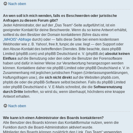
Nach oben
An wen soll ich mich wenden, falls es Beschwerden oder juristische
Anfragen zu diesem Forum gibt?
Jeder Administrator, der auf der „Das Team“-Seite aufgeführt ist, ist ein
geeigneter Kontakt für deine Beschwerde. Wenn du so keine Antwort erhältst,
solltest du den Besitzer der Domain kontaktieren (führe dazu eine
„WHOIS“-Abfrage
durch) oder — falls diese Seite bei einem kostenlosen
Webhoster wie z. B. Yahoo!, free.fr, funpic.de usw. liegt — den Support oder
den Abuse-Kontakt des betreffenden Dienstes. Bitte beachte, dass phpBB
Limited (phpBB.com) und phpBB Deutschland e. V. (phpBB.de)
absolut keinen
Einfluss
auf die Benutzung oder den oder die Benutzer der Forensoftware
haben und dafür in keiner Weise zur Verantwortung herangezogen werden
können. Kontaktiere daher nie phpBB Limited oder phpBB Deutschland e. V. in
Zusammenhang mit jeglichen juristischen Fragen (Unterlassungserklärungen,
Haftungsfragen usw.), die
sich nicht direkt
auf die Websiten phpbb.com,
phpbb.de oder die phpBB-Software selbst beziehen. Falls du phpBB Limited
oder phpBB Deutschland e. V. E-Mails schreibst, die die
Softwarenutzung
durch Dritte
betreffen, so wirst du, wenn überhaupt, höchstens eine knappe
Antwort erhalten.
Nach oben
Wie kann ich einen Administrator des Boards kontaktieren?
Alle Benutzer des Boards können das Kontaktformular nutzen, wenn die
Funktion durch die Board-Administration aktiviert wurde.
Mitglieder des Boards können zusätzlich den Link „Das Team“ verwenden.