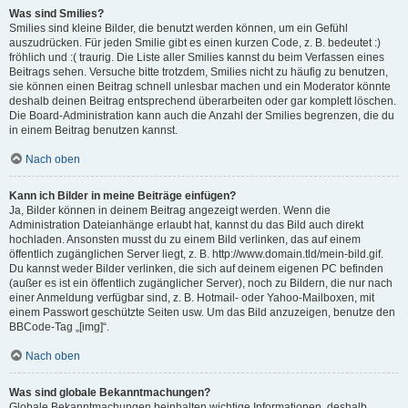
Was sind Smilies?
Smilies sind kleine Bilder, die benutzt werden können, um ein Gefühl
auszudrücken. Für jeden Smilie gibt es einen kurzen Code, z. B. bedeutet :)
fröhlich und :( traurig. Die Liste aller Smilies kannst du beim Verfassen eines
Beitrags sehen. Versuche bitte trotzdem, Smilies nicht zu häufig zu benutzen,
sie können einen Beitrag schnell unlesbar machen und ein Moderator könnte
deshalb deinen Beitrag entsprechend überarbeiten oder gar komplett löschen.
Die Board-Administration kann auch die Anzahl der Smilies begrenzen, die du
in einem Beitrag benutzen kannst.
Nach oben
Kann ich Bilder in meine Beiträge einfügen?
Ja, Bilder können in deinem Beitrag angezeigt werden. Wenn die
Administration Dateianhänge erlaubt hat, kannst du das Bild auch direkt
hochladen. Ansonsten musst du zu einem Bild verlinken, das auf einem
öffentlich zugänglichen Server liegt, z. B. http://www.domain.tld/mein-bild.gif.
Du kannst weder Bilder verlinken, die sich auf deinem eigenen PC befinden
(außer es ist ein öffentlich zugänglicher Server), noch zu Bildern, die nur nach
einer Anmeldung verfügbar sind, z. B. Hotmail- oder Yahoo-Mailboxen, mit
einem Passwort geschützte Seiten usw. Um das Bild anzuzeigen, benutze den
BBCode-Tag „[img]“.
Nach oben
Was sind globale Bekanntmachungen?
Globale Bekanntmachungen beinhalten wichtige Informationen, deshalb