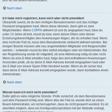
dich an die Board-Administration.
Nach oben
Ich habe mich registriert, kann mich aber nicht anmelden!
Überprüfe zuerst, ob du den richtigen Benutzernamen und das richtige
Passwort eingegeben hast. Wenn diese stimmen, dann gibt es zwei
Möglichkeiten. Wenn
COPPA
aktiviert ist und du angegeben hast, dass du
unter 13 Jahre alt bist, musst du bzw. einer deiner Eltern oder deiner
Erziehungsberechtigten den Anweisungen folgen, die du erhalten hast. Wenn
dies nicht der Fall ist, muss dein Benutzerkonto vielleicht aktiviert werden. Bei
einigen Boards müssen alle neu angemeldeten Mitglieder erst freigeschaltet
werden – entweder musst du dies selbst erledigen oder ein Administrator. Bei
der Registrierung wurde dir mitgeteilt, ob eine Aktivierung nötig ist oder nicht.
Wenn du eine E-Mail erhalten hast, folge den dort enthaltenen Anweisungen.
Ansonsten prüfe, ob du deine E-Mail-Adresse korrekt eingegeben hast oder
die E-Mail von einem Spam-Filter blockiert wurde. Wenn du dir sicher bist,
dass deine E-Mail-Adresse korrekt eingegeben wurde, dann kontaktiere einen
Administrator.
Nach oben
Warum kann ich mich nicht anmelden?
Dafür gibt es viele mögliche Gründe. Prüfe zunächst, ob dein Benutzername
und dein Passwort richtig sind. Wenn dies der Fall ist, wende dich an einen
Board-Administrator, um sicherzugehen, dass du nicht gesperrt wurdest. Es ist
ebenfalls möglich, dass ein Konfigurationsproblem mit der Website vorliegt,