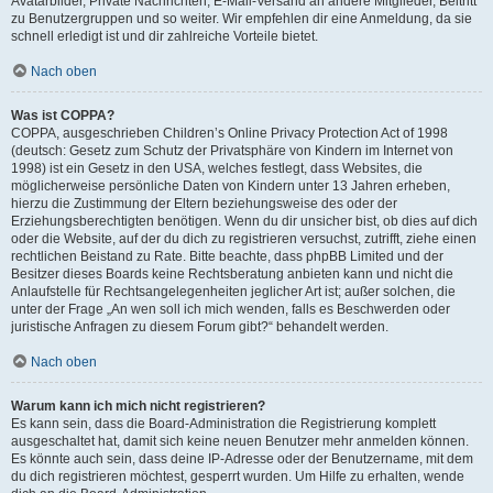
Avatarbilder, Private Nachrichten, E-Mail-Versand an andere Mitglieder, Beitritt
zu Benutzergruppen und so weiter. Wir empfehlen dir eine Anmeldung, da sie
schnell erledigt ist und dir zahlreiche Vorteile bietet.
Nach oben
Was ist COPPA?
COPPA, ausgeschrieben Children’s Online Privacy Protection Act of 1998
(deutsch: Gesetz zum Schutz der Privatsphäre von Kindern im Internet von
1998) ist ein Gesetz in den USA, welches festlegt, dass Websites, die
möglicherweise persönliche Daten von Kindern unter 13 Jahren erheben,
hierzu die Zustimmung der Eltern beziehungsweise des oder der
Erziehungsberechtigten benötigen. Wenn du dir unsicher bist, ob dies auf dich
oder die Website, auf der du dich zu registrieren versuchst, zutrifft, ziehe einen
rechtlichen Beistand zu Rate. Bitte beachte, dass phpBB Limited und der
Besitzer dieses Boards keine Rechtsberatung anbieten kann und nicht die
Anlaufstelle für Rechtsangelegenheiten jeglicher Art ist; außer solchen, die
unter der Frage „An wen soll ich mich wenden, falls es Beschwerden oder
juristische Anfragen zu diesem Forum gibt?“ behandelt werden.
Nach oben
Warum kann ich mich nicht registrieren?
Es kann sein, dass die Board-Administration die Registrierung komplett
ausgeschaltet hat, damit sich keine neuen Benutzer mehr anmelden können.
Es könnte auch sein, dass deine IP-Adresse oder der Benutzername, mit dem
du dich registrieren möchtest, gesperrt wurden. Um Hilfe zu erhalten, wende