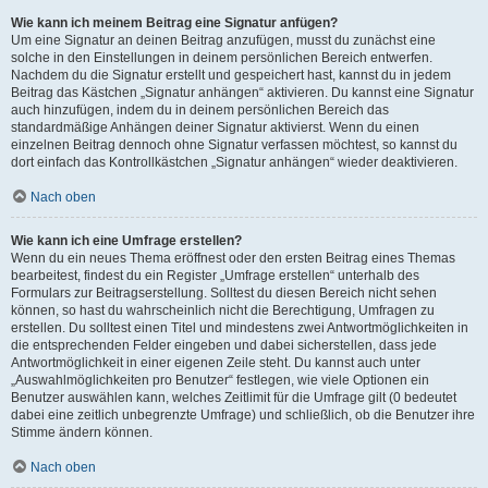
Wie kann ich meinem Beitrag eine Signatur anfügen?
Um eine Signatur an deinen Beitrag anzufügen, musst du zunächst eine
solche in den Einstellungen in deinem persönlichen Bereich entwerfen.
Nachdem du die Signatur erstellt und gespeichert hast, kannst du in jedem
Beitrag das Kästchen „Signatur anhängen“ aktivieren. Du kannst eine Signatur
auch hinzufügen, indem du in deinem persönlichen Bereich das
standardmäßige Anhängen deiner Signatur aktivierst. Wenn du einen
einzelnen Beitrag dennoch ohne Signatur verfassen möchtest, so kannst du
dort einfach das Kontrollkästchen „Signatur anhängen“ wieder deaktivieren.
Nach oben
Wie kann ich eine Umfrage erstellen?
Wenn du ein neues Thema eröffnest oder den ersten Beitrag eines Themas
bearbeitest, findest du ein Register „Umfrage erstellen“ unterhalb des
Formulars zur Beitragserstellung. Solltest du diesen Bereich nicht sehen
können, so hast du wahrscheinlich nicht die Berechtigung, Umfragen zu
erstellen. Du solltest einen Titel und mindestens zwei Antwortmöglichkeiten in
die entsprechenden Felder eingeben und dabei sicherstellen, dass jede
Antwortmöglichkeit in einer eigenen Zeile steht. Du kannst auch unter
„Auswahlmöglichkeiten pro Benutzer“ festlegen, wie viele Optionen ein
Benutzer auswählen kann, welches Zeitlimit für die Umfrage gilt (0 bedeutet
dabei eine zeitlich unbegrenzte Umfrage) und schließlich, ob die Benutzer ihre
Stimme ändern können.
Nach oben