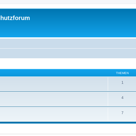
chutzforum
THEMEN
1
4
7