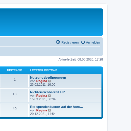
Registrieren
Anmelden
Aktuelle Zeit: 08.08.2026, 17:28
BEITRÄGE
LETZTER BEITRAG
Nutzungsbedingungen
1
N
von
Regina
e
23.02.2011, 16:00
u
e
Nichterreichbarkeit HP
13
s
N
von
Regina
t
e
15.03.2021, 08:34
e
u
r
e
Re: spendenbutton auf der hom…
40
B
s
N
von
Regina
e
t
e
20.12.2021, 14:54
i
e
u
t
r
e
r
B
s
a
e
t
g
i
e