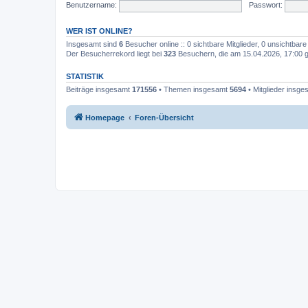
Benutzername:
Passwort:
WER IST ONLINE?
Insgesamt sind
6
Besucher online :: 0 sichtbare Mitglieder, 0 unsichtbar
Der Besucherrekord liegt bei
323
Besuchern, die am 15.04.2026, 17:00 gl
STATISTIK
Beiträge insgesamt
171556
• Themen insgesamt
5694
• Mitglieder insg
Homepage
Foren-Übersicht