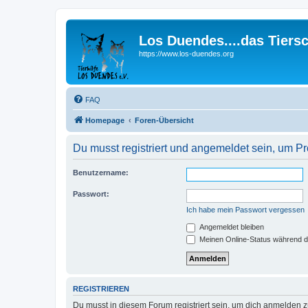
Los Duendes....das Tiers
https://www.los-duendes.org
FAQ
Homepage
Foren-Übersicht
Du musst registriert und angemeldet sein, um P
Benutzername:
Passwort:
Ich habe mein Passwort vergessen
Angemeldet bleiben
Meinen Online-Status während d
REGISTRIEREN
Du musst in diesem Forum registriert sein, um dich anmelden zu