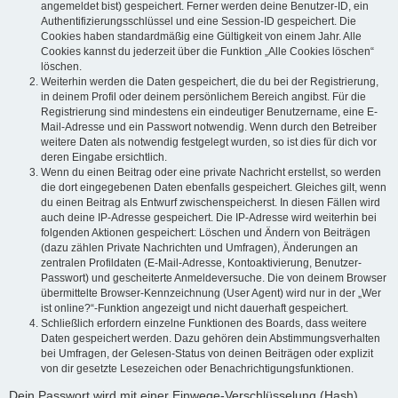
angemeldet bist) gespeichert. Ferner werden deine Benutzer-ID, ein
Authentifizierungsschlüssel und eine Session-ID gespeichert. Die
Cookies haben standardmäßig eine Gültigkeit von einem Jahr. Alle
Cookies kannst du jederzeit über die Funktion „Alle Cookies löschen“
löschen.
Weiterhin werden die Daten gespeichert, die du bei der Registrierung,
in deinem Profil oder deinem persönlichem Bereich angibst. Für die
Registrierung sind mindestens ein eindeutiger Benutzername, eine E-
Mail-Adresse und ein Passwort notwendig. Wenn durch den Betreiber
weitere Daten als notwendig festgelegt wurden, so ist dies für dich vor
deren Eingabe ersichtlich.
Wenn du einen Beitrag oder eine private Nachricht erstellst, so werden
die dort eingegebenen Daten ebenfalls gespeichert. Gleiches gilt, wenn
du einen Beitrag als Entwurf zwischenspeicherst. In diesen Fällen wird
auch deine IP-Adresse gespeichert. Die IP-Adresse wird weiterhin bei
folgenden Aktionen gespeichert: Löschen und Ändern von Beiträgen
(dazu zählen Private Nachrichten und Umfragen), Änderungen an
zentralen Profildaten (E-Mail-Adresse, Kontoaktivierung, Benutzer-
Passwort) und gescheiterte Anmeldeversuche. Die von deinem Browser
übermittelte Browser-Kennzeichnung (User Agent) wird nur in der „Wer
ist online?“-Funktion angezeigt und nicht dauerhaft gespeichert.
Schließlich erfordern einzelne Funktionen des Boards, dass weitere
Daten gespeichert werden. Dazu gehören dein Abstimmungsverhalten
bei Umfragen, der Gelesen-Status von deinen Beiträgen oder explizit
von dir gesetzte Lesezeichen oder Benachrichtigungsfunktionen.
Dein Passwort wird mit einer Einwege-Verschlüsselung (Hash)