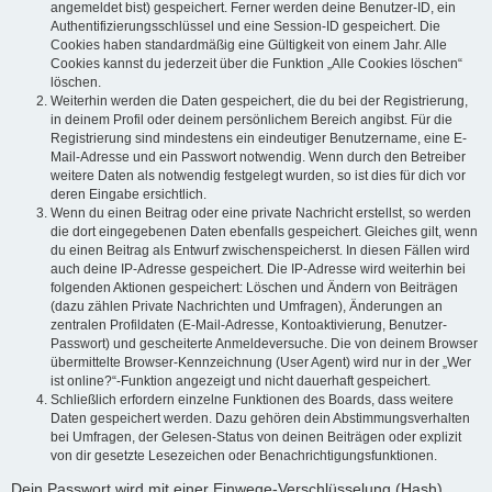
angemeldet bist) gespeichert. Ferner werden deine Benutzer-ID, ein
Authentifizierungsschlüssel und eine Session-ID gespeichert. Die
Cookies haben standardmäßig eine Gültigkeit von einem Jahr. Alle
Cookies kannst du jederzeit über die Funktion „Alle Cookies löschen“
löschen.
Weiterhin werden die Daten gespeichert, die du bei der Registrierung,
in deinem Profil oder deinem persönlichem Bereich angibst. Für die
Registrierung sind mindestens ein eindeutiger Benutzername, eine E-
Mail-Adresse und ein Passwort notwendig. Wenn durch den Betreiber
weitere Daten als notwendig festgelegt wurden, so ist dies für dich vor
deren Eingabe ersichtlich.
Wenn du einen Beitrag oder eine private Nachricht erstellst, so werden
die dort eingegebenen Daten ebenfalls gespeichert. Gleiches gilt, wenn
du einen Beitrag als Entwurf zwischenspeicherst. In diesen Fällen wird
auch deine IP-Adresse gespeichert. Die IP-Adresse wird weiterhin bei
folgenden Aktionen gespeichert: Löschen und Ändern von Beiträgen
(dazu zählen Private Nachrichten und Umfragen), Änderungen an
zentralen Profildaten (E-Mail-Adresse, Kontoaktivierung, Benutzer-
Passwort) und gescheiterte Anmeldeversuche. Die von deinem Browser
übermittelte Browser-Kennzeichnung (User Agent) wird nur in der „Wer
ist online?“-Funktion angezeigt und nicht dauerhaft gespeichert.
Schließlich erfordern einzelne Funktionen des Boards, dass weitere
Daten gespeichert werden. Dazu gehören dein Abstimmungsverhalten
bei Umfragen, der Gelesen-Status von deinen Beiträgen oder explizit
von dir gesetzte Lesezeichen oder Benachrichtigungsfunktionen.
Dein Passwort wird mit einer Einwege-Verschlüsselung (Hash)