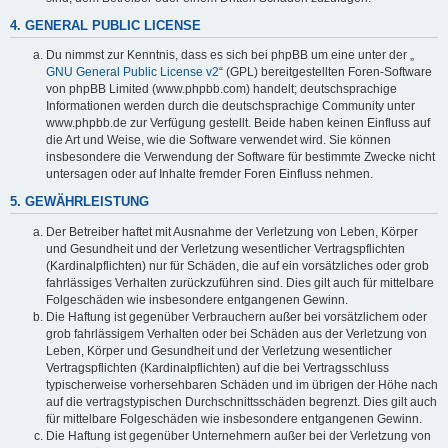
4. GENERAL PUBLIC LICENSE
Du nimmst zur Kenntnis, dass es sich bei phpBB um eine unter der „
GNU General Public License v2
“ (GPL) bereitgestellten Foren-Software
von phpBB Limited (www.phpbb.com) handelt; deutschsprachige
Informationen werden durch die deutschsprachige Community unter
www.phpbb.de zur Verfügung gestellt. Beide haben keinen Einfluss auf
die Art und Weise, wie die Software verwendet wird. Sie können
insbesondere die Verwendung der Software für bestimmte Zwecke nicht
untersagen oder auf Inhalte fremder Foren Einfluss nehmen.
5. GEWÄHRLEISTUNG
Der Betreiber haftet mit Ausnahme der Verletzung von Leben, Körper
und Gesundheit und der Verletzung wesentlicher Vertragspflichten
(Kardinalpflichten) nur für Schäden, die auf ein vorsätzliches oder grob
fahrlässiges Verhalten zurückzuführen sind. Dies gilt auch für mittelbare
Folgeschäden wie insbesondere entgangenen Gewinn.
Die Haftung ist gegenüber Verbrauchern außer bei vorsätzlichem oder
grob fahrlässigem Verhalten oder bei Schäden aus der Verletzung von
Leben, Körper und Gesundheit und der Verletzung wesentlicher
Vertragspflichten (Kardinalpflichten) auf die bei Vertragsschluss
typischerweise vorhersehbaren Schäden und im übrigen der Höhe nach
auf die vertragstypischen Durchschnittsschäden begrenzt. Dies gilt auch
für mittelbare Folgeschäden wie insbesondere entgangenen Gewinn.
Die Haftung ist gegenüber Unternehmern außer bei der Verletzung von