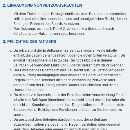
2. EINRÄUMUNG VON NUTZUNGSRECHTEN
Mit dem Erstellen eines Beitrags erteilst du dem Betreiber ein einfaches,
zeitlich und räumlich unbeschränktes und unentgeltliches Recht, deinen
Beitrag im Rahmen des Boards zu nutzen.
Das Nutzungsrecht nach Punkt 2, Unterpunkt a bleibt auch nach
Kündigung des Nutzungsvertrages bestehen.
3. PFLICHTEN DES NUTZERS
Du erklärst mit der Erstellung eines Beitrags, dass er keine Inhalte
enthält, die gegen geltendes Recht oder die guten Sitten verstoßen. Du
erklärst insbesondere, dass du das Recht besitzt, die in deinen
Beiträgen verwendeten Links und Bilder zu setzen bzw. zu verwenden.
Der Betreiber des Boards übt das Hausrecht aus. Bei Verstößen gegen
diese Nutzungsbedingungen oder anderer im Board veröffentlichten
Regeln kann der Betreiber dich nach Abmahnung zeitweise oder
dauerhaft von der Nutzung dieses Boards ausschließen und dir ein
Hausverbot erteilen.
Du nimmst zur Kenntnis, dass der Betreiber keine Verantwortung für die
Inhalte von Beiträgen übernimmt, die er nicht selbst erstellt hat oder die
er nicht zur Kenntnis genommen hat. Du gestattest dem Betreiber, dein
Benutzerkonto, Beiträge und Funktionen jederzeit zu löschen oder zu
sperren.
Du gestattest dem Betreiber darüber hinaus, deine Beiträge
abzuändern, sofern sie gegen o. g. Regeln verstoßen oder geeignet
sind, dem Betreiber oder einem Dritten Schaden zuzufügen.