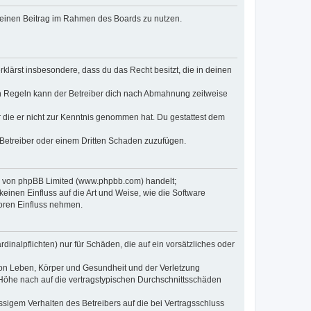
, deinen Beitrag im Rahmen des Boards zu nutzen.
erklärst insbesondere, dass du das Recht besitzt, die in deinen
n Regeln kann der Betreiber dich nach Abmahnung zeitweise
er die er nicht zur Kenntnis genommen hat. Du gestattest dem
 Betreiber oder einem Dritten Schaden zuzufügen.
re von phpBB Limited (www.phpbb.com) handelt;
inen Einfluss auf die Art und Weise, wie die Software
oren Einfluss nehmen.
inalpflichten) nur für Schäden, die auf ein vorsätzliches oder
von Leben, Körper und Gesundheit und der Verletzung
r Höhe nach auf die vertragstypischen Durchschnittsschäden
sigem Verhalten des Betreibers auf die bei Vertragsschluss