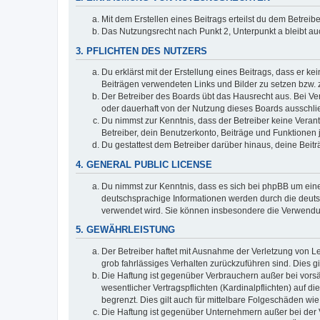
Mit dem Erstellen eines Beitrags erteilst du dem Betrei
Das Nutzungsrecht nach Punkt 2, Unterpunkt a bleibt 
3. PFLICHTEN DES NUTZERS
Du erklärst mit der Erstellung eines Beitrags, dass er ke
Beiträgen verwendeten Links und Bilder zu setzen bzw.
Der Betreiber des Boards übt das Hausrecht aus. Bei V
oder dauerhaft von der Nutzung dieses Boards ausschlie
Du nimmst zur Kenntnis, dass der Betreiber keine Verantw
Betreiber, dein Benutzerkonto, Beiträge und Funktionen 
Du gestattest dem Betreiber darüber hinaus, deine Beit
4. GENERAL PUBLIC LICENSE
Du nimmst zur Kenntnis, dass es sich bei phpBB um eine
deutschsprachige Informationen werden durch die deuts
verwendet wird. Sie können insbesondere die Verwendun
5. GEWÄHRLEISTUNG
Der Betreiber haftet mit Ausnahme der Verletzung von Le
grob fahrlässiges Verhalten zurückzuführen sind. Dies 
Die Haftung ist gegenüber Verbrauchern außer bei vors
wesentlicher Vertragspflichten (Kardinalpflichten) auf
begrenzt. Dies gilt auch für mittelbare Folgeschäden 
Die Haftung ist gegenüber Unternehmern außer bei der V