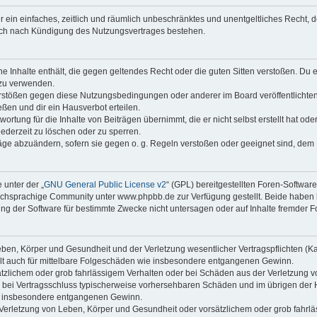
ber ein einfaches, zeitlich und räumlich unbeschränktes und unentgeltliches Recht
auch nach Kündigung des Nutzungsvertrages bestehen.
ine Inhalte enthält, die gegen geltendes Recht oder die guten Sitten verstoßen. Du 
 zu verwenden.
erstößen gegen diese Nutzungsbedingungen oder anderer im Board veröffentlichte
ßen und dir ein Hausverbot erteilen.
ortung für die Inhalte von Beiträgen übernimmt, die er nicht selbst erstellt hat od
jederzeit zu löschen oder zu sperren.
räge abzuändern, sofern sie gegen o. g. Regeln verstoßen oder geeignet sind, dem
 unter der „
GNU General Public License v2
“ (GPL) bereitgestellten Foren-Softwa
chsprachige Community unter www.phpbb.de zur Verfügung gestellt. Beide haben ke
g der Software für bestimmte Zwecke nicht untersagen oder auf Inhalte fremder F
ben, Körper und Gesundheit und der Verletzung wesentlicher Vertragspflichten (Kard
gilt auch für mittelbare Folgeschäden wie insbesondere entgangenen Gewinn.
ätzlichem oder grob fahrlässigem Verhalten oder bei Schäden aus der Verletzung 
 die bei Vertragsschluss typischerweise vorhersehbaren Schäden und im übrigen de
wie insbesondere entgangenen Gewinn.
erletzung von Leben, Körper und Gesundheit oder vorsätzlichem oder grob fahrläs