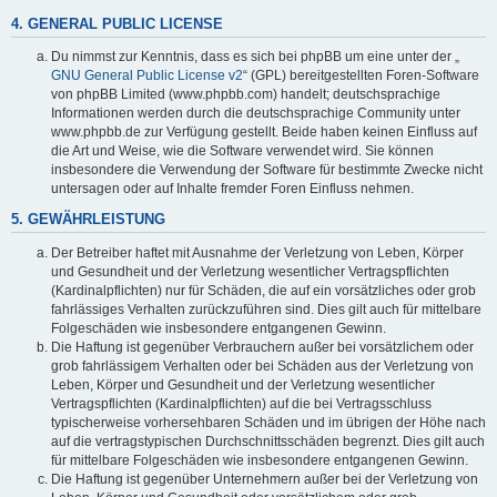
4. GENERAL PUBLIC LICENSE
Du nimmst zur Kenntnis, dass es sich bei phpBB um eine unter der „
GNU General Public License v2
“ (GPL) bereitgestellten Foren-Software
von phpBB Limited (www.phpbb.com) handelt; deutschsprachige
Informationen werden durch die deutschsprachige Community unter
www.phpbb.de zur Verfügung gestellt. Beide haben keinen Einfluss auf
die Art und Weise, wie die Software verwendet wird. Sie können
insbesondere die Verwendung der Software für bestimmte Zwecke nicht
untersagen oder auf Inhalte fremder Foren Einfluss nehmen.
5. GEWÄHRLEISTUNG
Der Betreiber haftet mit Ausnahme der Verletzung von Leben, Körper
und Gesundheit und der Verletzung wesentlicher Vertragspflichten
(Kardinalpflichten) nur für Schäden, die auf ein vorsätzliches oder grob
fahrlässiges Verhalten zurückzuführen sind. Dies gilt auch für mittelbare
Folgeschäden wie insbesondere entgangenen Gewinn.
Die Haftung ist gegenüber Verbrauchern außer bei vorsätzlichem oder
grob fahrlässigem Verhalten oder bei Schäden aus der Verletzung von
Leben, Körper und Gesundheit und der Verletzung wesentlicher
Vertragspflichten (Kardinalpflichten) auf die bei Vertragsschluss
typischerweise vorhersehbaren Schäden und im übrigen der Höhe nach
auf die vertragstypischen Durchschnittsschäden begrenzt. Dies gilt auch
für mittelbare Folgeschäden wie insbesondere entgangenen Gewinn.
Die Haftung ist gegenüber Unternehmern außer bei der Verletzung von