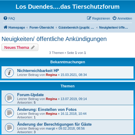
Los Duendes....das Tierschutzforum
FAQ
Registrieren
Anmelden
Homepage
Foren-Übersicht
Gästebereich (puplic area)
Neuigkeiten/ öffentliche Ankündigungen
Neuigkeiten/ öffentliche Ankündigungen
Neues Thema
3 Themen • Seite
1
von
1
Bekanntmachungen
Nichterreichbarkeit HP
Letzter Beitrag von
Regina
«
15.03.2021, 08:34
Themen
Forum-Update
Letzter Beitrag von
Regina
«
13.07.2019, 09:14
Antworten:
5
Änderung: Einstellen von Fotos
Letzter Beitrag von
Regina
«
16.11.2018, 10:44
Antworten:
1
Änderung der Berechtigungen für Gäste
Letzter Beitrag von
margit
«
09.02.2018, 08:56
Antworten:
3