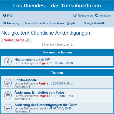
Los Duendes....das Tierschutzforum
FAQ
Registrieren
Anmelden
Homepage
Foren-Übersicht
Gästebereich (puplic area)
Neuigkeiten/ öffentliche Ankündigungen
Neuigkeiten/ öffentliche Ankündigungen
Neues Thema
3 Themen • Seite
1
von
1
Bekanntmachungen
Nichterreichbarkeit HP
Letzter Beitrag von
Regina
«
15.03.2021, 08:34
Themen
Forum-Update
Letzter Beitrag von
Regina
«
13.07.2019, 09:14
Antworten:
5
Änderung: Einstellen von Fotos
Letzter Beitrag von
Regina
«
16.11.2018, 10:44
Antworten:
1
Änderung der Berechtigungen für Gäste
Letzter Beitrag von
margit
«
09.02.2018, 08:56
Antworten:
3