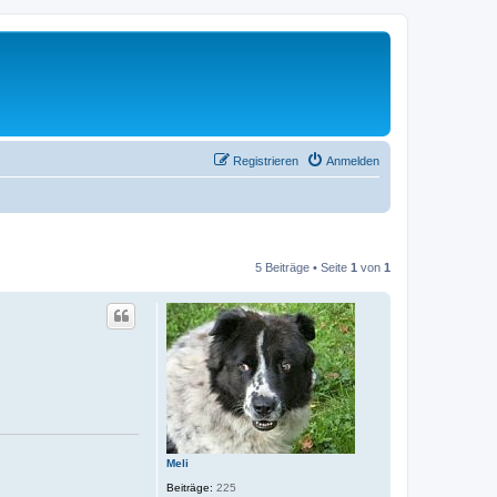
Registrieren
Anmelden
5 Beiträge • Seite
1
von
1
Meli
Beiträge:
225