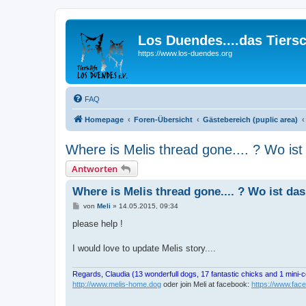
Los Duendes....das Tiers
https://www.los-duendes.org
FAQ
Homepage
Foren-Übersicht
Gästebereich (puplic area)
Where is Melis thread gone.... ? Wo is
Antworten
Where is Melis thread gone.... ? Wo ist da
B
von
Meli
»
14.05.2015, 09:34
e
i
please help !
t
r
a
I would love to update Melis story....
g
Regards, Claudia (13 wonderfull dogs, 17 fantastic chicks and 1 mini-
http://www.melis-home.dog
oder join Meli at facebook:
https://www.fac