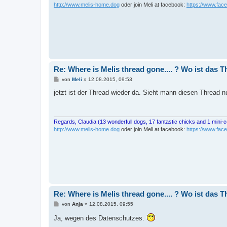
http://www.melis-home.dog
oder join Meli at facebook:
https://www.fac
Re: Where is Melis thread gone.... ? Wo ist das 
B
von
Meli
»
12.08.2015, 09:53
e
i
jetzt ist der Thread wieder da. Sieht mann diesen Thread 
t
r
a
g
Regards, Claudia (13 wonderfull dogs, 17 fantastic chicks and 1 mini-
http://www.melis-home.dog
oder join Meli at facebook:
https://www.fac
Re: Where is Melis thread gone.... ? Wo ist das 
B
von
Anja
»
12.08.2015, 09:55
e
i
Ja, wegen des Datenschutzes.
t