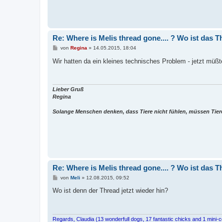
Re: Where is Melis thread gone.... ? Wo ist das 
B
von
Regina
»
14.05.2015, 18:04
e
i
Wir hatten da ein kleines technisches Problem - jetzt müß
t
r
a
g
Lieber Gruß
Regina
Solange Menschen denken, dass Tiere nicht fühlen, müssen Tier
Re: Where is Melis thread gone.... ? Wo ist das 
B
von
Meli
»
12.08.2015, 09:52
e
i
Wo ist denn der Thread jetzt wieder hin?
t
r
a
g
Regards, Claudia (13 wonderfull dogs, 17 fantastic chicks and 1 mini-