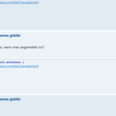
ebook.com/MelisTiergnadenhof/
Thema geblie
nur, wenn man angemeldet ist?
cock, and beeees...)
ebook.com/MelisTiergnadenhof/
Thema geblie